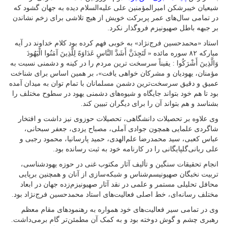
شیعیان خیبرشکن امیرالمؤمنین علی علیه‌السلام دیده به جهان گشود که
در تمامی سال‌های عمر پربرکت خویش از هیچ تلاشی برای زخم نشاندن
بر جبهه باطل صهیونیزم فروگذار نکرد.
استاد «محمدحسین فرج‌نژاد» به خوبی فهم کرده بود کلام خداوند در آیه
مبارکه ۸۲ سوره مائده « لَتَجِدَنَّ أَشَدَّ النَّاسِ عَدَاوَهً لِلَّذِینَ آمَنُوا الْیَهُودَ
وَالَّذِینَ أَشْرَکُوا : یقیناً سرسخت ترین مردم را در کینه و دشمنی نسبت به
مؤمنان، یهودیان و مشرکان خواهی یافت»، بر همین اساس برای شناخت
عمیق و دقیق سرسخت‌ترین دشمن مسلمانان با تمام توان به میدان آمده
بود تا هم خود بتواند جایگاه و شیوه‌های دشمنی‌ یهود در سطوح مختلف را
بشناسد و هم بتواند آن را برای دیگران تبیین کند.
وی علاوه بر تحصیلات دانشگاهی، تحصیلات حوزوی نیز داشت و افتخار
شاگردی علمایی همچون جوادی آملی، مصباح یزدی، جعفر سبحانی،
عباس کعبی، سید محمدرضا علم‌الهدی، حمید پارسانیا، محمود رجبی و
علی ربانی‌گلپایگانی را در کارنامه خود به ثبت رسانده بود.
انجام تحقیقات سنگین و تألیف آثار مکتوب غنی در حوزه یهودشناسی،
تربیت نخبگان صهیونیسم‌شناس و شبکه‌سازی از آنان و همچنین برپایی
محافل تحلیلی مستمر و علمی در نقد آثار صهیونیزم‌زده جهان در ابعاد
مختلف رسانه‌ای، خط اصلی فعالیت‌های استاد محمدحسین فرج‌نژاد بود.
وی در تمامی سیر فعالیت‌های خود همواره به رهنمودهای مقام معظم
رهبری چشم و گوش دوخته بود و به کمک آن مطمئن‌تر گام برمی‌داشت.