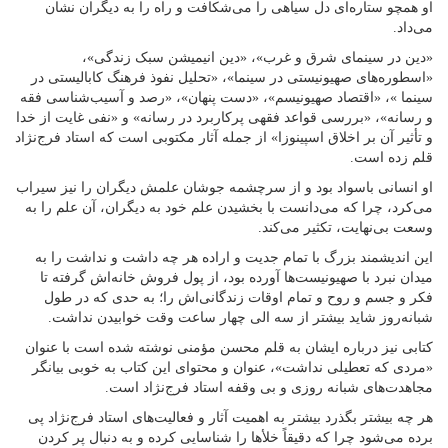
او همچو ستاره‌ای دل سیاهی را می‌شکافت و راه را به دیگران نشان
می‌داد.
«دین در سینمای شرق و غرب»، «دین انیمیشن سبک زندگی»،
«اسطوره‌های صهیونیستی در سینما»، «تحلیل نفوذ فرهنگ کابالیستی در
سینما »، «اقتصاد صهیونیسم»، «دست پنهان»، «رصد و آسیب‌شناسی فقه
و رسانه»، «بررسی قواعد فقهی پرکاربرد در رسانه» و «نفی غایت از خدا
و تأثیر آن بر اخلاق اسپینوزا» از جمله آثار مکتوبی است که استاد فرج‌نژاد
قلم زده است.
او انسانی باسواد بود و از سرچشمه جوشان علمش دیگران را نیز سیراب
می‌کرد، چرا که می‌دانست با بخشیدن علم خود به دیگران، آن علم را به
وسعت بی‌نهایت، تکثیر می‌کند.
این اندیشمند بزرگ با تمام جدیت و اراده هر چه داشت و نداشت را به
میدان نبرد با صهیونیست‌ها آورده بود، از پول فروش خانه‌اش گرفته تا
فکر و جسم و روح و تمام اوقات زندگانی‌اش را؛ به حدی که در طول
شبانه‌روز شاید بیشتر از سه الی چهار ساعت وقت خوابیدن نداشت.
کتابی نیز درباره ایشان به قلم محسن مؤمنی نوشته شده است با عنوان
«مردی که تعطیلی نداشت»، عنوان و محتوای این کتاب به خوبی بیانگر
مجاهدت‌های شبانه روزی و بی ‎وقفه استاد فرج‌نژاد است.
هر چه بیشتر بگذرد بیشتر به اهمیت آثار و فعالیت‌های استاد فرج‌نژاد پی
برده می‌شود چرا که دقیقاً خلأها را شناسایی کرده و به دنبال پر کردن