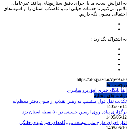
به افزایش است، ما با اجرای دقیق سناریو‌های پدافند غیرعامل،
تلاش می‌کنیم تا خدمات حیاتی آب و فاضلاب استان را از آسیب‌های
احتمالی مصون نگه داریم.
به اشتراک بگذارید :
https://ofoqyazd.ir/?p=9530
برچسب ها
آبفا
پایگاه خبری افق یزد
سایبری
نوشته های مشابه
تکذیب نقل قول منتسب به رهبر انقلاب از سوی دفتر معظم‌له
1405/05/14
برگزاری پیاده روی اربعین حسینی در ۵۰ نقطه استان یزد
1405/05/12
آغاز اجرای طرح ملی توسعه نیروگاه‌های خورشیدی خانگی
1405/05/10