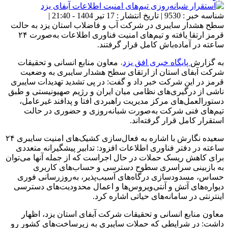
شناسه خبر : 9530 | تاریخ انتشار : 17 تیر 1404 - 21:40 |
سطح هشدار سایبری در شرکت آب و فاضلاب استان یزد به حالت
قرمز ارتقا یافته و تیم‌های امنیت فناوری اطلاعات به‌صورت ۲۴
ساعته در آماده‌باش کامل قرار گرفتند.
به گزارش
پایگاه خبری افق یزد
،
معاون منابع انسانی و تحقیقات
شرکت آبفای استان از ارتقای سطح هشدار سایبری به وضعیت
قرمز در این شرکت خبر داد و گفت: در پی تشدید تهدیدات سایبری
ناشی از درگیری‌های نظامی میان ایران و رژیم صهیونیستی و طبق
دستورالعمل‌های مرکز مدیریت راهبردی افتا و پدافند غیرعامل،
تیم‌های فنی شرکت به‌صورت شبانه‌روزی و حضوری در حالت
استقرار کامل قرار گرفته‌اند.
سعیده نگارش با اشاره به فعال‌سازی کشیک‌های امنیت سایبری ۲۴
ساعته در دفتر فناوری اطلاعات افزود: تدابیر پیشگیرانه متعددی
برای کاهش ریسک حملات در حال اجراست که از جمله آنها می‌توان
به بازبینی سراسری سطوح دسترسی و حساب‌های کاربری
حساس، مسدودسازی درگاه‌های آسیب‌پذیر، به‌روزرسانی فوری
دیواره‌های آتش و آنتی‌ویروس‌ها و اعمال محدودیت‌های دسترسی
اینترنتی در سامانه‌های حیاتی اشاره کرد.
معاون منابع انسانی و تحقیقات شرکت آبفای استان یزد، اظهار
داشت: در شرایطی که حملات سایبری به زیرساخت‌های کشور رو