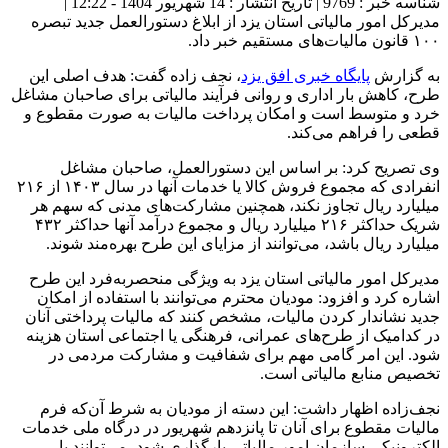
شناسه خبر : 9769 | تاریخ انتشار : 14 شهریور 1404 - 12:22 |
مدیرکل امور مالیاتی استان یزد از ابلاغ دستورالعمل جدید تبصره
۱۰۰ قانون مالیات‌های مستقیم خبر داد.
به گزارش
پایگاه خبری افق یزد
، نجف زاده گفت: هدف اصلی این
طرح، کاهش بار اداری و روانی فرآیند مالیاتی برای صاحبان مشاغل
خرد و متوسط است و امکان پرداخت مالیات به صورت مقطوع و
قطعی را فراهم می‌کند.
وی تصریح کرد: بر اساس این دستورالعمل، صاحبان مشاغل
انفرادی که مجموع فروش کالا یا خدمات آنها در سال ۱۴۰۳ از ۲۱۶
میلیارد ریال تجاوز نکند، همچنین مشارکت‌های مدنی که سهم هر
شریک حداکثر ۲۱۶ میلیارد ریال و مجموع درآمد آنها حداکثر ۴۳۲
میلیارد ریال باشد، می‌توانند از مزایای این طرح بهره‌مند شوند.
مدیرکل امور مالیاتی استان یزد به ویژگی منحصر‌به‌فرد این طرح
اشاره کرد و افزود: مودیان محترم می‌توانند با استفاده از امکان
جدید نشاندار کردن مالیات، مشخص کنند که مالیات پرداختی آنان
در کدامیک از طرح‌های عمرانی، فرهنگی یا اجتماعی استان هزینه
شود. این امر گامی مهم برای شفافیت و مشارکت مردمی در
تخصیص منابع مالیاتی است.
نجف‌زاده اظهار داشت: این دسته از مودیان به شرط آن‌که فرم
مالیات مقطوع برای آنان تا پانزدهم شهریور در درگاه ملی خدمات
الکترونیکی سازمان امور مالیاتی بارگذاری شود، می‌توانند با