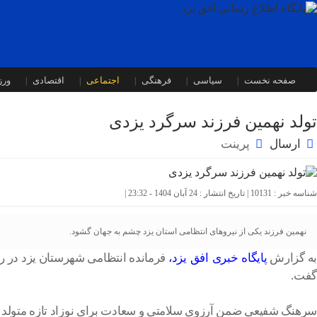
صفحه نخست
سیاسی
فرهنگی
اجتماعی
اقتصادی
ور
تولد نهمین فرزند سرگرد یزدی
ارسال
پرینت
شناسه خبر : 10131 | تاریخ انتشار : 24 آبان 1404 - 23:32 |
نهمین فرزند یکی از نیرو‌های انتظامی استان یزد چشم به جهان گشود.
ه گزارش
پایگاه خبری افق یزد
،
فرمانده انتظامی شهرستان یزد در را
گفت.
سرهنگ شفیعی ضمن آرزوی سلامتی و سعادت برای نوزاد تازه متولد شد