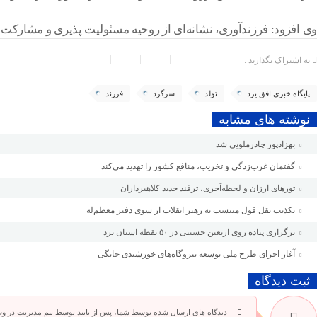
وی افزود: فرزندآوری، نشانه‌ای از روحیه مسئولیت پذیری و مشارکت ف
به اشتراک بگذارید :
پایگاه خبری افق یزد
تولد
سرگرد
فرزند
نوشته های مشابه
بهزادپور چادرملویی شد
گفتمان غرب‌زدگی و تخریب، منافع کشور را تهدید می‌کند
تورهای ارزان و لحظه‌آخری، ترفند جدید کلاهبرداران
تکذیب نقل قول منتسب به رهبر انقلاب از سوی دفتر معظم‌له
برگزاری پیاده روی اربعین حسینی در ۵۰ نقطه استان یزد
آغاز اجرای طرح ملی توسعه نیروگاه‌های خورشیدی خانگی
ثبت دیدگاه
دیدگاه های ارسال شده توسط شما، پس از تایید توسط تیم مدیریت در و