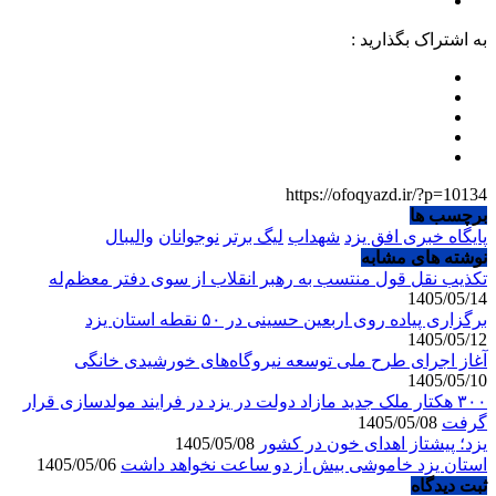
به اشتراک بگذارید :
https://ofoqyazd.ir/?p=10134
برچسب ها
پایگاه خبری افق یزد
شهداب
لیگ برتر
نوجوانان
والیبال
نوشته های مشابه
تکذیب نقل قول منتسب به رهبر انقلاب از سوی دفتر معظم‌له
1405/05/14
برگزاری پیاده روی اربعین حسینی در ۵۰ نقطه استان یزد
1405/05/12
آغاز اجرای طرح ملی توسعه نیروگاه‌های خورشیدی خانگی
1405/05/10
۳۰۰ هکتار ملک جدید مازاد دولت در یزد در فرایند مولدسازی قرار
گرفت
1405/05/08
یزد؛ پیشتاز اهدای خون در کشور
1405/05/08
استان یزد خاموشی بیش از دو ساعت نخواهد داشت
1405/05/06
ثبت دیدگاه