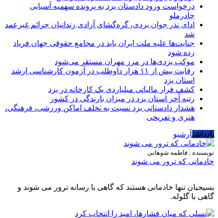
درخواست ورود دادستان یزد به پرونده سهمیه آسیایی
چادرملو
ادای نذر جوان یزدی، گره‌گشای آزادی زندانیان جرائم غیرعمد
شد
جنایت‌ها علیه ملت ایران باید در مجامع حقوقی جهان فریاد
زده شود
موکب یزدی‌ها در مرز مهران مستقر می‌شود
رقابت بیش از ۱۱ هزار داوطلب در آزمون کارشناسی ارشد
استان یزد
کشف فرار مالیاتی میلیاردی یک کارخانه در یزد
رتبه آخر استان یزد در میزان بارندگی در کشور
هشدار دادستانی یزد نسبت به تخلف اماکن ورزشی، فرهنگی،
هنری و تفریحی
یادداشت
آرشیو
نویسنده : فاطمه شوهانی
خادمانی که ترور می شوند
بسیجیان تنها خادمانی هستند که گاهی با رسانه ترور می شوند و
گاهی با گلوله.