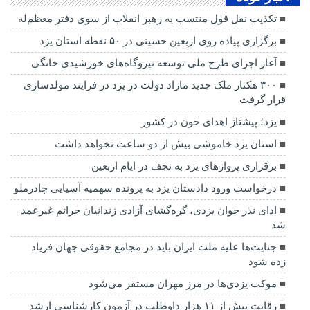
تکذیب نقل قول منتسب به رهبر انقلاب از سوی دفتر معظم‌له
برگزاری پیاده روی اربعین حسینی در ۵۰ نقطه استان یزد
آغاز اجرای طرح ملی توسعه نیروگاه‌های خورشیدی خانگی
۳۰۰ هکتار ملک جدید مازاد دولت در یزد در فرایند مولدسازی
قرار گرفت
یزد؛ پیشتاز اهدای خون در کشور
استان یزد خاموشی بیش از دو ساعت نخواهد داشت
برقراری پرواز‌های یزد به نجف در ایام اربعین
درخواست ورود دادستان یزد به پرونده سهمیه آسیایی چادرملو
ادای نذر جوان یزدی، گره‌گشای آزادی زندانیان جرائم غیرعمد
شد
جنایت‌ها علیه ملت ایران باید در مجامع حقوقی جهان فریاد
زده شود
موکب یزدی‌ها در مرز مهران مستقر می‌شود
رقابت بیش از ۱۱ هزار داوطلب در آزمون کارشناسی ارشد