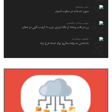
علی صادقیان
میهن، ایستاده در سکوت آسمان
مهدیه سادات هاشمی
زن در قاب رسانه؛ از نگاه ابزاری غرب تا کرامت الهی در اسلام
فاطمه جمالزاده
یادداشتی به بهانه سالروز تولد استاد فرج نژاد